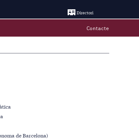
Directori
Contacte
àtica
ca
ònoma de Barcelona)