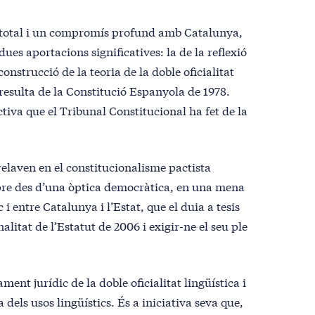
 total i un compromís profund amb Catalunya,
dues aportacions significatives: la de la reflexió
onstrucció de la teoria de la doble oficialitat
resulta de la Constitució Espanyola de 1978.
ctiva que el Tribunal Constitucional ha fet de la
rrelaven en el constitucionalisme pactista
mpre des d’una òptica democràtica, en una mena
c i entre Catalunya i l’Estat, que el duia a tesis
alitat de l’Estatut de 2006 i exigir-ne el seu ple
ament jurídic de la doble oficialitat lingüística i
a dels usos lingüístics. És a iniciativa seva que,