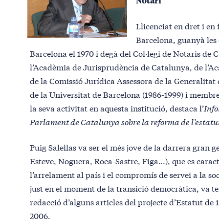
Notari
Llicenciat en dret i en 
Barcelona, guanyà les 
Barcelona el 1970 i degà del Col·legi de Notaris de
l’Acadèmia de Jurisprudència de Catalunya, de l’A
de la Comissió Jurídica Assessora de la Generalitat
de la Universitat de Barcelona (1986-1999) i membre
la seva activitat en aquesta institució, destaca l’
Info
Parlament de Catalunya sobre la reforma de l’estatu
Puig Salellas va ser el més jove de la darrera gran 
Esteve, Noguera, Roca-Sastre, Figa…), que es caracte
l’arrelament al país i el compromís de servei a la so
just en el moment de la transició democràtica, va ten
redacció d’alguns articles del projecte d’Estatut de 
2006.