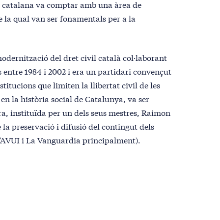
ua catalana va comptar amb una àrea de
de la qual van ser fonamentals per a la
dernització del dret civil català col·laborant
s entre 1984 i 2002 i era un partidari convençut
stitucions que limiten la llibertat civil de les
n la història social de Catalunya, va ser
ra, instituïda per un dels seus mestres, Raimon
a preservació i difusió del contingut dels
 (l’AVUI i La Vanguardia principalment).