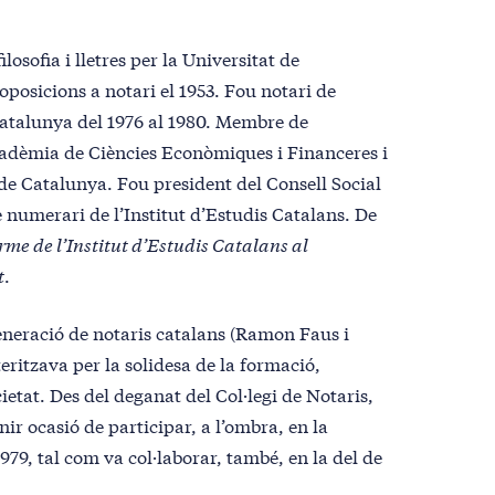
filosofia i lletres per la Universitat de
oposicions a notari el 1953. Fou notari de
 Catalunya del 1976 al 1980. Membre de
cadèmia de Ciències Econòmiques i Financeres i
 de Catalunya. Fou president del Consell Social
 numerari de l’Institut d’Estudis Catalans. De
rme de l’Institut d’Estudis Catalans al
t
.
generació de notaris catalans (Ramon Faus i
ritzava per la solidesa de la formació,
cietat. Des del deganat del Col·legi de Notaris,
ir ocasió de participar, a l’ombra, en la
1979, tal com va col·laborar, també, en la del de