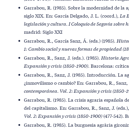
Garrabou, R. (1985). Sobre la modernidad de la 
siglo XIX. En: García Delgado, J. L. (coord.),
La E
legislación y cultura. I Coloquio de Segovia sobr
madrid: Siglo XXI
Garrabou, R., García Sanz, Á. (eds.) (1985).
Histo
1: Cambio social y nuevas formas de propiedad (1
Garrabou, R., Sanz, J. (eds.). (1985).
Historia Agr
Expansión y crisis (1850-1900)
. Barcelona: crítica
Garrabou, R., Sanz, J. (1985). Introducción. La a
¿inmovilismo o cambio? En: Garrabou, R., Sanz, J
contemporánea
. Vol. 2: Expansión y crisis (1850-
Garrabou, R. (1985). La crisis agraria española de
del capitalismo. En: Garrabou, R., Sanz, J. (eds.)
Vol. 2: Expansión y crisis (1850-1900)
(477-542). B
Garrabou, R. (1985). La burguesia agrària gironi