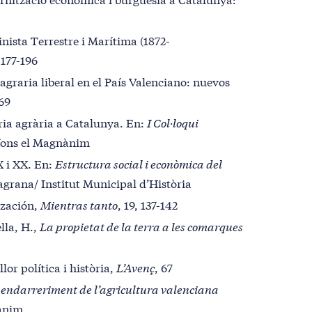
inista Terrestre i Marítima (1872-
, 177-196
agraria liberal en el País Valenciano: nuevos
269
òria agrària a Catalunya. En:
I Col·loqui
Alfons el Magnànim
X i XX. En:
Estructura social i econòmica del
agrana/ Institut Municipal d’Història
ización,
Mientras tanto
, 19, 137-142
lla, H.,
La propietat de la terra a les comarques
lor política i història,
L’Avenç
, 67
 endarreriment de l’agricultura valenciana
nànim