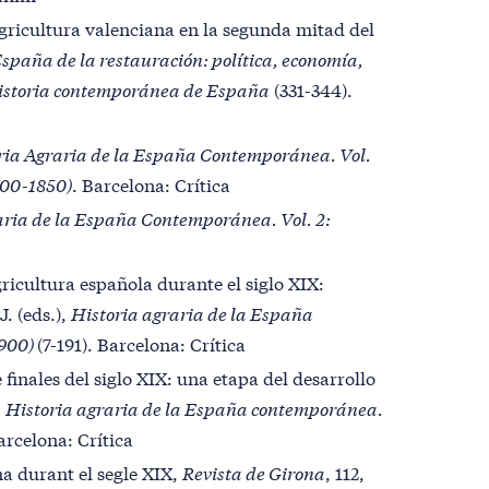
agricultura valenciana en la segunda mitad del
spaña de la restauración: política, economía,
e historia contemporánea de España
(331-344).
ria Agraria de la España Contemporánea
. Vol.
800-1850)
. Barcelona: Crítica
aria de la España Contemporánea
. Vol. 2:
gricultura española durante el siglo XIX:
. (eds.),
Historia agraria de la España
1900)
(7-191). Barcelona: Crítica
 finales del siglo XIX: una etapa del desarrollo
,
Historia agraria de la España contemporánea.
arcelona: Crítica
na durant el segle XIX,
Revista de Girona
, 112,