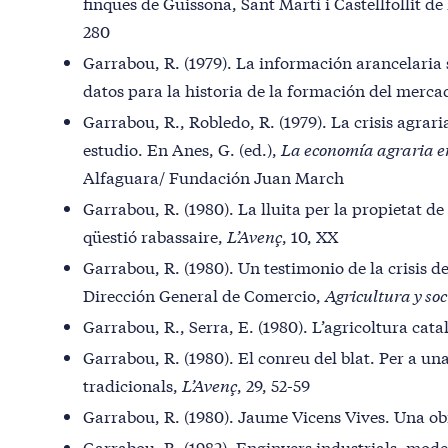
finques de Guissona, Sant Martí i Castellfollit d
280
Garrabou, R. (1979). La información arancelaria s
datos para la historia de la formación del merca
Garrabou, R., Robledo, R. (1979). La crisis agrari
estudio. En Anes, G. (ed.),
La economía agraria e
Alfaguara/ Fundación Juan March
Garrabou, R. (1980). La lluita per la propietat de la
qüestió rabassaire,
L’Avenç
, 10, XX
Garrabou, R. (1980). Un testimonio de la crisis de
Dirección General de Comercio,
Agricultura y so
Garrabou, R., Serra, E. (1980). L’agricoltura cat
Garrabou, R. (1980). El conreu del blat. Per a una
tradicionals,
L’Avenç
, 29, 52-59
Garrabou, R. (1980). Jaume Vicens Vives. Una ob
Garrabou, R. (1982). Enginyers industrials, mod