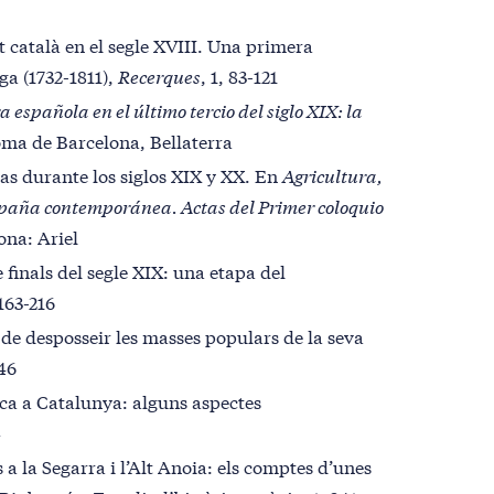
t català en el segle XVIII. Una primera
ga (1732-1811),
Recerques
, 1, 83-121
 española en el último tercio del siglo XIX: la
oma de Barcelona, Bellaterra
as durante los siglos XIX y XX. En
Agricultura,
España contemporánea. Actas del Primer coloquio
ona: Ariel
 finals del segle XIX: una etapa del
 163-216
de desposseir les masses populars de la seva
46
tica a Catalunya: alguns aspectes
4
s a la Segarra i l’Alt Anoia: els comptes d’unes