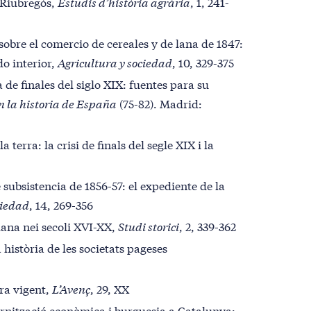
e Riubregós,
Estudis d’història agrària
, 1, 241-
obre el comercio de cereales y de lana de 1847:
do interior,
Agricultura y sociedad
, 10, 329-375
a de finales del siglo XIX: fuentes para su
n la historia de España
(75-82). Madrid:
 terra: la crisi de finals del segle XIX i la
 subsistencia de 1856-57: el expediente de la
ciedad
, 14, 269-356
alana nei secoli XVI-XX,
Studi storici
, 2, 339-362
 història de les societats pageses
ra vigent,
L’Avenç
, 29, XX
ernització econòmica i burguesia a Catalunya: