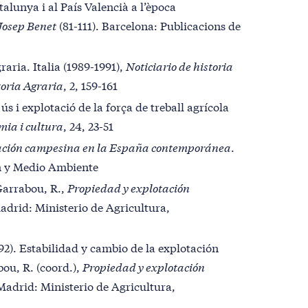
talunya i al País Valencià a l’època
Josep Benet
(81-111). Barcelona: Publicacions de
raria. Italia (1989-1991),
Noticiario de historia
toria Agraria
, 2, 159-161
 ús i explotació de la força de treball agrícola
mia i cultura
, 24, 23-51
ación campesina en la España contemporánea
.
ón y Medio Ambiente
 Garrabou, R.,
Propiedad y explotación
adrid: Ministerio de Agricultura,
992). Estabilidad y cambio de la explotación
ou, R. (coord.),
Propiedad y explotación
Madrid: Ministerio de Agricultura,