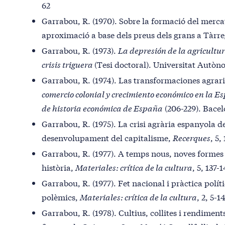
62
Garrabou, R. (1970). Sobre la formació del merca
aproximació a base dels preus dels grans a Tàrre
Garrabou, R. (1973).
La depresión de la agricultura
crisis triguera
(Tesi doctoral). Universitat Autòn
Garrabou, R. (1974). Las transformaciones agrari
comercio colonial y crecimiento económico en la 
de historia económica de España
(206-229). Bacel
Garrabou, R. (1975). La crisi agrària espanyola de
desenvolupament del capitalisme,
Recerques
, 5,
Garrabou, R. (1977). A temps nous, noves formes 
història,
Materiales: crítica de la cultura
,
5, 137-1
Garrabou, R. (1977). Fet nacional i pràctica polí
polèmics,
Materiales: crítica de la cultura
, 2, 5-1
Garrabou, R. (1978). Cultius, collites i rendiment