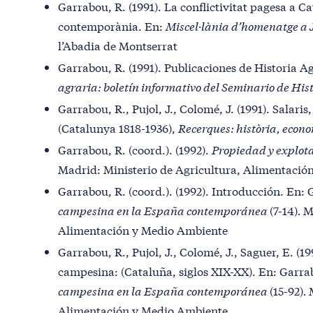
Garrabou, R. (1991). La conflictivitat pagesa a Ca
contemporània. En:
Miscel·lània d’homenatge a 
l’Abadia de Montserrat
Garrabou, R. (1991). Publicaciones de Historia Ag
agraria: boletín informativo del Seminario de His
Garrabou, R., Pujol, J., Colomé, J. (1991). Salaris,
(Catalunya 1818-1936),
Recerques: història, econo
Garrabou, R. (coord.). (1992).
Propiedad y explot
Madrid: Ministerio de Agricultura, Alimentaci
Garrabou, R. (coord.). (1992). Introducción. En:
campesina en la España contemporánea
(7-14)
.
M
Alimentación y Medio Ambiente
Garrabou, R., Pujol, J., Colomé, J., Saguer, E. (1
campesina: (Cataluña, siglos XIX-XX). En: Garrab
campesina en la España contemporánea
(15-92)
.
Alimentación y Medio Ambiente