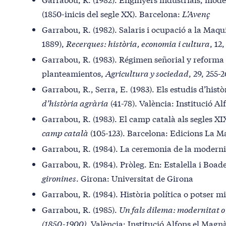
(1850-inicis del segle XX). Barcelona:
L’Avenç
Garrabou, R. (1982). Salaris i ocupació a la Maqu
1889),
Recerques: història, economia i cultura
, 12
Garrabou, R. (1983). Régimen señorial y reforma 
planteamientos,
Agricultura y sociedad
, 29, 255-
Garrabou, R., Serra, E. (1983). Els estudis d’hist
d’història agrària
(41-78). València: Institució 
Garrabou, R. (1983). El camp català als segles XI
camp català
(105-123). Barcelona: Edicions La M
Garrabou, R. (1984). La ceremonia de la modern
Garrabou, R. (1984). Pròleg. En: Estalella i Boade
gironines
. Girona: Universitat de Girona
Garrabou, R. (1984). Història política o potser mil
Garrabou, R. (1985).
Un fals dilema: modernitat o
(1850-1900)
. València: Institució Alfons el Mag